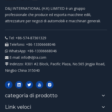
D&J INTERNATIONAL (H.K) LIMITED è un gruppo
professionale che produce ed esporta macchine edili,
attrezzature per negozi di automobili e macchinari generali.
Tel: +86-574-87361329

Telefono: +86-13306668046

WhatsApp: +86-13306668046

E-mail:
info@djtra.com

Indirizzo: R301 #2 Block, Pacific Plaza, No.565 Jingjia Road,

Ningbo China 315040
categoria di prodotto
Link veloci