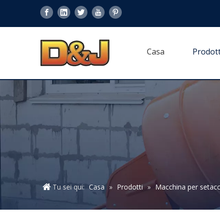
Casa
Prodott
Tu sei qui:
Casa
»
Prodotti
»
Macchina per setacc