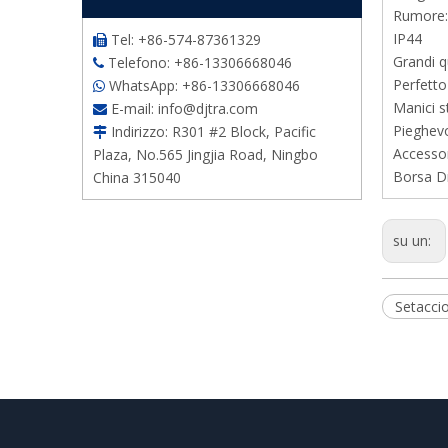
Rumore:
IP44
Tel: +86-574-87361329

Grandi q
Telefono: +86-13306668046

Perfetto
WhatsApp: +86-13306668046

Manici s
E-mail:
info@djtra.com

Pieghevo
Indirizzo: R301 #2 Block, Pacific

Accessor
Plaza, No.565 Jingjia Road, Ningbo
Borsa D
China 315040
su un:
Setacci