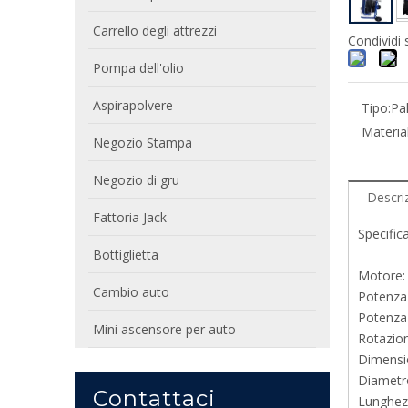
Carrello degli attrezzi
Condividi 
Pompa dell'olio
Aspirapolvere
Tipo:
Pa
Material
Negozio Stampa
Negozio di gru
Descri
Fattoria Jack
Specifica
Bottiglietta
Motore:
Cambio auto
Potenza
Potenza
Mini ascensore per auto
Rotazion
Dimensi
Diametr
Contattaci
Lunghez