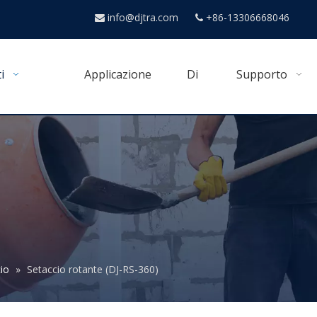
info@djtra.com
+86-13306668046


i
Applicazione
Di
Supporto
io
»
Setaccio rotante (DJ-RS-360)