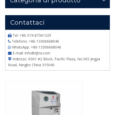
categoria di prodotto
Contattaci
Tel: +86-574-87361329

Telefono: +86-13306668046

WhatsApp: +86-13306668046

E-mail:
info@djtra.com

Indirizzo: R301 #2 Block, Pacific Plaza, No.565 Jingjia

Road, Ningbo China 315040