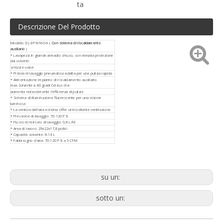
ta
Descrizione Del Prodotto
Modello: DJ-EPW160-H (
Con sistema di riscaldamento
ausiliario
)
* Lavapezzi in grande armadio chiuso, con elevata protezione
dai solventi
schizzi e odori
* Pistola di lavaggio pneumatica adatta per una pulizia rapida
* Alimentazione impianto di riscaldamento ausiliario
max.Solvente a 60 gradi Celsius che
aumenta notevolmente l'efficienza di pulizia
* Sistema di illuminazione fluorescente per una visione
luminosa
* La ventola dell'aria esterna offre un'eccellente ventilazione
* Pressione di lavaggio: 70-120 PSI
* Flusso di ricircolo di lavaggio: 0,8 L/M
* Area di lavoro: 29x22x17,8 pollici
* Capacità solvente: 8-14 L
* Fabbisogno d'aria: 70-120 PSI a 5 CFM
su un:
sotto un: