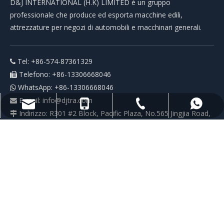
D&J INTERNATIONAL (H.K) LIMITED è un gruppo
professionale che produce ed esporta macchine edili,
attrezzature per negozi di automobili e macchinari generali.
Tel: +86-574-87361329

Telefono: +86-13306668046

WhatsApp: +86-13306668046

E-mail:
info@djtra.com

+86-574-87361329
+86-13306668046
+86-13306668046
info@djtra.com
Indirizzo: R301 #2 Block, Pacific Plaza, No.565 Jingjia Road,

Ningbo China 315040
categoria di prodotto
Link veloci
Contattaci